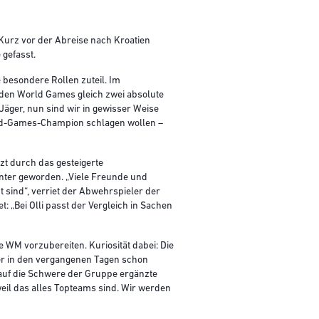
Kurz vor der Abreise nach Kroatien
 gefasst.
besondere Rollen zuteil. Im
den World Games gleich zwei absolute
äger, nun sind wir in gewisser Weise
rld-Games-Champion schlagen wollen –
zt durch das gesteigerte
nnter geworden. „Viele Freunde und
 sind“, verriet der Abwehrspieler der
 „Bei Olli passt der Vergleich in Sachen
 WM vorzubereiten. Kuriosität dabei: Die
ier in den vergangenen Tagen schon
 auf die Schwere der Gruppe ergänzte
weil das alles Topteams sind. Wir werden