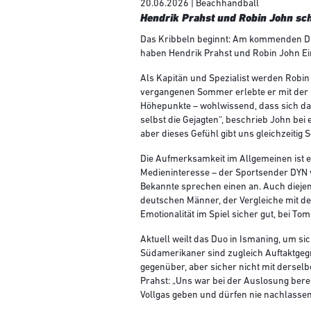
20.06.2026 | Beachhandball
Hendrik Prahst und Robin John sc
Das Kribbeln beginnt: Am kommenden Dien
haben Hendrik Prahst und Robin John Ein
Als Kapitän und Spezialist werden Robin
vergangenen Sommer erlebte er mit der
Höhepunkte – wohlwissend, dass sich dam
selbst die Gejagten“, beschrieb John b
aber dieses Gefühl gibt uns gleichzeitig 
Die Aufmerksamkeit im Allgemeinen ist ei
Medieninteresse – der Sportsender DYN w
Bekannte sprechen einen an. Auch diejeni
deutschen Männer, der Vergleiche mit de
Emotionalität im Spiel sicher gut, bei Tom
Aktuell weilt das Duo in Ismaning, um si
Südamerikaner sind zugleich Auftaktgegn
gegenüber, aber sicher nicht mit dersel
Prahst: „Uns war bei der Auslosung berei
Vollgas geben und dürfen nie nachlasse