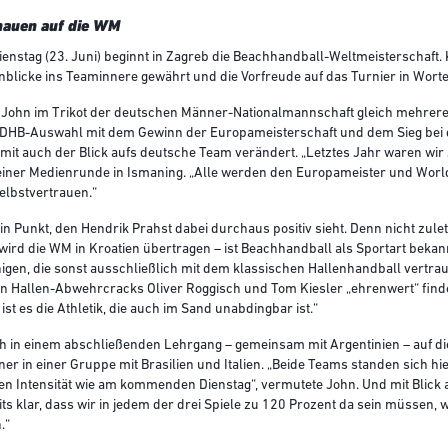
hauen auf die WM
stag (23. Juni) beginnt in Zagreb die Beachhandball-Weltmeisterschaft. 
blicke ins Teaminnere gewährt und die Vorfreude auf das Turnier in Worte
 John im Trikot der deutschen Männer-Nationalmannschaft gleich mehrere 
 DHB-Auswahl mit dem Gewinn der Europameisterschaft und dem Sieg bei 
it auch der Blick aufs deutsche Team verändert. „Letztes Jahr waren wir J
ei einer Medienrunde in Ismaning. „Alle werden den Europameister und Wo
Selbstvertrauen.“
n Punkt, den Hendrik Prahst dabei durchaus positiv sieht. Denn nicht zulet
ird die WM in Kroatien übertragen – ist Beachhandball als Sportart beka
gen, die sonst ausschließlich mit dem klassischen Hallenhandball vertraut
n Hallen-Abwehrcracks Oliver Roggisch und Tom Kiesler „ehrenwert“ findet:
 ist es die Athletik, die auch im Sand unabdingbar ist.“
ch in einem abschließenden Lehrgang – gemeinsam mit Argentinien – auf die
er in einer Gruppe mit Brasilien und Italien. „Beide Teams standen sich h
ben Intensität wie am kommenden Dienstag“, vermutete John. Und mit Blick
ts klar, dass wir in jedem der drei Spiele zu 120 Prozent da sein müssen, 
n.“