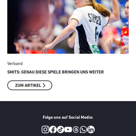
Verband
Ver
SMITS: GENAU DIESE SPIELE BRINGEN UNS WEITER
AUS
INT
ZUM ARTIKEL
Folge uns auf Social Media:
Social Media