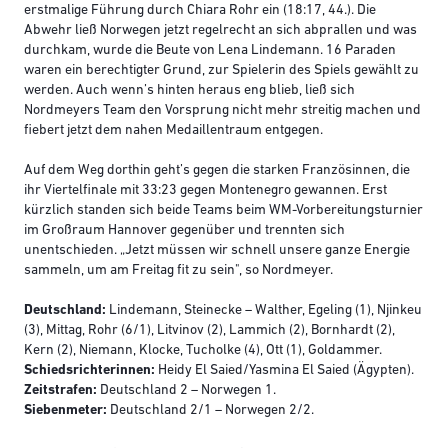
erstmalige Führung durch Chiara Rohr ein (18:17, 44.). Die
Abwehr ließ Norwegen jetzt regelrecht an sich abprallen und was
durchkam, wurde die Beute von Lena Lindemann. 16 Paraden
waren ein berechtigter Grund, zur Spielerin des Spiels gewählt zu
werden. Auch wenn’s hinten heraus eng blieb, ließ sich
Nordmeyers Team den Vorsprung nicht mehr streitig machen und
fiebert jetzt dem nahen Medaillentraum entgegen.
Auf dem Weg dorthin geht’s gegen die starken Französinnen, die
ihr Viertelfinale mit 33:23 gegen Montenegro gewannen. Erst
kürzlich standen sich beide Teams beim WM-Vorbereitungsturnier
im Großraum Hannover gegenüber und trennten sich
unentschieden. „Jetzt müssen wir schnell unsere ganze Energie
sammeln, um am Freitag fit zu sein", so Nordmeyer.
Deutschland:
Lindemann, Steinecke – Walther, Egeling (1), Njinkeu
(3), Mittag, Rohr (6/1), Litvinov (2), Lammich (2), Bornhardt (2),
Kern (2), Niemann, Klocke, Tucholke (4), Ott (1), Goldammer.
Schiedsrichterinnen:
Heidy El Saied/Yasmina El Saied (Ägypten).
Zeitstrafen:
Deutschland 2 – Norwegen 1.
Siebenmeter:
Deutschland 2/1 – Norwegen 2/2.