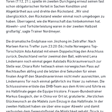
Toren (7:12, 21.), spielte im zweiten Durchgang erneut seinen fast
schon obligatorischen Vorteil in Sachen Kondition und
Abgeklärtheit aus und drehte den Rückstand. „Wir sind
überglücklich, den Rückstand wieder einmal noch umgebogen zu
haben. Überragend, wie die Mannschaft das hinbekommen hat.
Abwehr- und Torhüterleistung waren in der zweiten Halbzeit
großartig", sagte Trainer Nordmeyer.
Die dramatische Endphase von Jinzhong im Zeitraffer: Nach
Marleen Kerns Treffer zum 23:20 (56.) holte Norwegens Top-
Torschützin Ada Aalstad mit einem Doppelschlag den Anschluss
zurück, Deutschland verlor zweimal den Ball, während Lena
Lindemann noch einmal gegen Aalstads Rückraumversuch zur
Stelle war, Chiara Rohr hellwach einen norwegischen Pass auf
Rechtsaußen abfing und die letzten drei Sekunden für einen
finalen Angriff den Skandinavierinnen nicht mehr ausreichten, um
Lindemanns Tor noch einmal gefährlich ins Visier zu nehmen. Die
Schlusssirene erlöste das DHB-Team aus dem Krimi und führte es
ins Halbfinale gegen die Equipe tricolore. Frauen-Bundestrainer
Markus Gaugisch, der in China vor Ort ist, gratulierte: „Herzlichen
Glückwunsch an die Mädels zum Einzug in das Halbfinale. In der
zweiten Halbzeit haben sie über eine super Abwehr und damit
verbunden dem Gegenstoßspiel die Möglichkeit gehabt, Druck zu