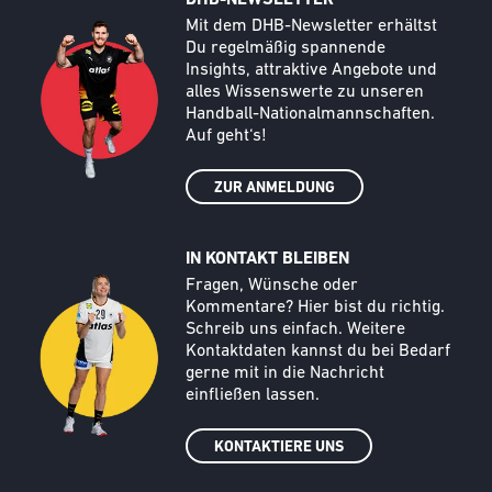
DHB-NEWSLETTER
Call to action image
Text
Mit dem DHB-Newsletter erhältst
Du regelmäßig spannende
Insights, attraktive Angebote und
alles Wissenswerte zu unseren
Handball-Nationalmannschaften.
Auf geht‘s!
ZUR ANMELDUNG
IN KONTAKT BLEIBEN
Call to action image
Text
Fragen, Wünsche oder
Kommentare? Hier bist du richtig.
Schreib uns einfach. Weitere
Kontaktdaten kannst du bei Bedarf
gerne mit in die Nachricht
einfließen lassen.
KONTAKTIERE UNS