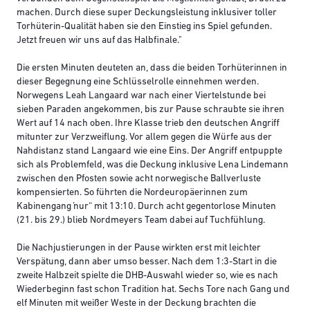
machen. Durch diese super Deckungsleistung inklusiver toller
Torhüterin-Qualität haben sie den Einstieg ins Spiel gefunden.
Jetzt freuen wir uns auf das Halbfinale."
Die ersten Minuten deuteten an, dass die beiden Torhüterinnen in
dieser Begegnung eine Schlüsselrolle einnehmen werden.
Norwegens Leah Langaard war nach einer Viertelstunde bei
sieben Paraden angekommen, bis zur Pause schraubte sie ihren
Wert auf 14 nach oben. Ihre Klasse trieb den deutschen Angriff
mitunter zur Verzweiflung. Vor allem gegen die Würfe aus der
Nahdistanz stand Langaard wie eine Eins. Der Angriff entpuppte
sich als Problemfeld, was die Deckung inklusive Lena Lindemann
zwischen den Pfosten sowie acht norwegische Ballverluste
kompensierten. So führten die Nordeuropäerinnen zum
Kabinengang „nur“ mit 13:10. Durch acht gegentorlose Minuten
(21. bis 29.) blieb Nordmeyers Team dabei auf Tuchfühlung.
Die Nachjustierungen in der Pause wirkten erst mit leichter
Verspätung, dann aber umso besser. Nach dem 1:3-Start in die
zweite Halbzeit spielte die DHB-Auswahl wieder so, wie es nach
Wiederbeginn fast schon Tradition hat. Sechs Tore nach Gang und
elf Minuten mit weißer Weste in der Deckung brachten die