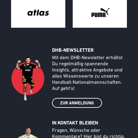
DHB-NEWSLETTER
Call to action image
Text
Mit dem DHB-Newsletter erhältst
Du regelmäßig spannende
Insights, attraktive Angebote und
alles Wissenswerte zu unseren
Handball-Nationalmannschaften.
Auf geht‘s!
ZUR ANMELDUNG
IN KONTAKT BLEIBEN
Call to action image
Text
Fragen, Wünsche oder
Kommentare? Hier bist du richtig.