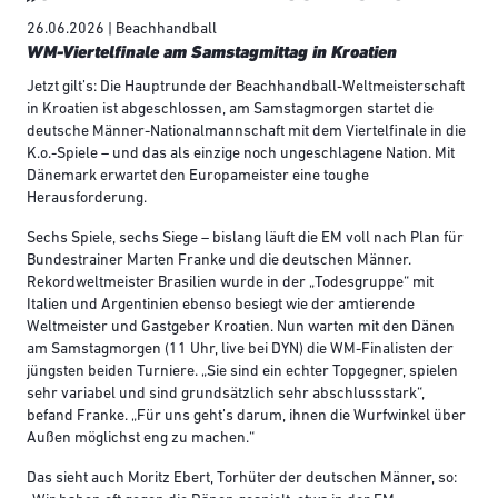
26.06.2026 | Beachhandball
WM-Viertelfinale am Samstagmittag in Kroatien
Jetzt gilt’s: Die Hauptrunde der Beachhandball-Weltmeisterschaft
in Kroatien ist abgeschlossen, am Samstagmorgen startet die
deutsche Männer-Nationalmannschaft mit dem Viertelfinale in die
K.o.-Spiele – und das als einzige noch ungeschlagene Nation. Mit
Dänemark erwartet den Europameister eine toughe
Herausforderung.
Sechs Spiele, sechs Siege – bislang läuft die EM voll nach Plan für
Bundestrainer Marten Franke und die deutschen Männer.
Rekordweltmeister Brasilien wurde in der „Todesgruppe“ mit
Italien und Argentinien ebenso besiegt wie der amtierende
Weltmeister und Gastgeber Kroatien. Nun warten mit den Dänen
am Samstagmorgen (11 Uhr, live bei DYN) die WM-Finalisten der
jüngsten beiden Turniere. „Sie sind ein echter Topgegner, spielen
sehr variabel und sind grundsätzlich sehr abschlussstark“,
befand Franke. „Für uns geht’s darum, ihnen die Wurfwinkel über
Außen möglichst eng zu machen.“
Das sieht auch Moritz Ebert, Torhüter der deutschen Männer, so: