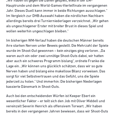
„Wir haben oft gegen die Dänen gespielt, etwa in der EM-
Hauptrunde und dem World-Games-Viertelfinale im vergangenen
Jahr. Dieses Duell kann immer in beide Richtungen ausschlagen.“
Im Vergleich zur DHB-Auswahl haben die nördlichen Nachbarn
allerdings bereits drei Turnierniederlagen verzeichnet. „Wir gehen
als ungeschlagener Erster mit breiter Brust in dieses Spiel und
wollen weiterhin ungeschlagen bleiben.“
Im bisherigen WM-Verlauf haben die deutschen Männer bereits
ihre starken Nerven unter Beweis gestellt. Die Mehrzahl der Spiele
wurde im Shoot-Out gewonnen – kein einziges ging verloren. „Da
waren auch ein oder zwei unnötige Shoot-Outs dabei, wir hatten
aber auch ein schweres Programm bislang“, ordnete Franke die
Lage ein. „Wir können uns glücklich schätzen, dass wir so gute
Nerven haben und bislang eine makellose Bilanz vorweisen. Das
sorgt für viel Selbstvertrauen und das Gefühl, uns die Spiele
jederzeit zu holen.“ Und immerhin: Die bisherigen Niederlagen
kassierte Dänemark in Shoot-Outs.
Auch bei den entscheidenden Würfen ist Keeper Ebert ein
wesentlicher Faktor – er teilt sich den Job mit Oliver Middell und
vereinzelt Severin Henrich als offensivem Torwart. „Wir haben
bereits in den vergangenen Jahren bewiesen, dass wir Shoot-Outs