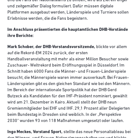
und die Fans der Nationalteams zu binden, wird als Ziel ein enger
und zeitgemäßer Dialog formuliert. Dafür müssen digitale
Plattformen ausgebaut werden, Länderspiele und Turniere sollen
Erlebnisse werden, die die Fans begeistern.
Im Anschluss präsentierten die hauptamtlichen DHB-Vorstände
ihre Berichte:
Mark Schober, der DHB-Vorstandsvorsitzende,
blickte vor allem
auf die Rekord-EM 2024 zurück, der ersten
Handballveranstaltung mit mehr als einer Million Besucher sowie
Zuschauer- Weltrekord beim Eröffnungsspiel in Düsseldorf. Im
Schnitt haben 6000 Fans die Männer- und Frauen-Länderspiele
besucht, die Männerspiele waren immer ausverkauft. Bei Frauen-
Länderspielen gibt es den gleichen Standard wie bei den Männern.
Im Bereich der internationale Sportpolitik hat der DHB Gerd
Butzeck als Kandidaten für den IHF-Präsident nominiert, gewählt
wird am 21. Dezember in Kairo. Aktuell stellt der DHB neun
Gremienmitglieder bei EHF und IHF. 29,1 Prozent aller Delegierten
beim Bundestag in Dresden sind weiblich. In der „Perspektive
2030“ wurden 93 von 118 Maßnahmen umgesetzt oder laufen.
Ingo Meckes, Vorstand Sport,
stellte das neue Personaltableau bei