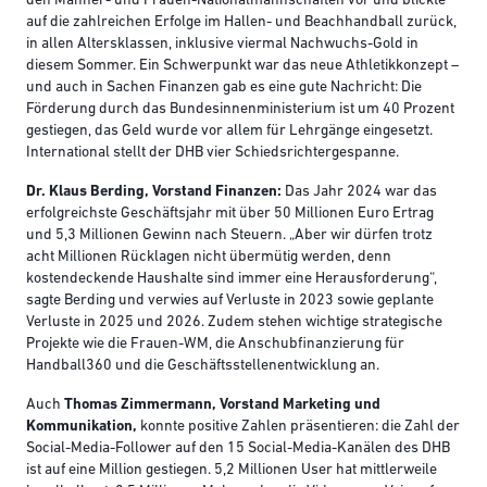
den Männer- und Frauen-Nationalmannschaften vor und blickte
auf die zahlreichen Erfolge im Hallen- und Beachhandball zurück,
in allen Altersklassen, inklusive viermal Nachwuchs-Gold in
diesem Sommer. Ein Schwerpunkt war das neue Athletikkonzept –
und auch in Sachen Finanzen gab es eine gute Nachricht: Die
Förderung durch das Bundesinnenministerium ist um 40 Prozent
gestiegen, das Geld wurde vor allem für Lehrgänge eingesetzt.
International stellt der DHB vier Schiedsrichtergespanne.
Dr. Klaus Berding, Vorstand Finanzen:
Das Jahr 2024 war das
erfolgreichste Geschäftsjahr mit über 50 Millionen Euro Ertrag
und 5,3 Millionen Gewinn nach Steuern. „Aber wir dürfen trotz
acht Millionen Rücklagen nicht übermütig werden, denn
kostendeckende Haushalte sind immer eine Herausforderung“,
sagte Berding und verwies auf Verluste in 2023 sowie geplante
Verluste in 2025 und 2026. Zudem stehen wichtige strategische
Projekte wie die Frauen-WM, die Anschubfinanzierung für
Handball360 und die Geschäftsstellenentwicklung an.
Auch
Thomas Zimmermann, Vorstand Marketing und
Kommunikation,
konnte positive Zahlen präsentieren: die Zahl der
Social-Media-Follower auf den 15 Social-Media-Kanälen des DHB
ist auf eine Million gestiegen. 5,2 Millionen User hat mittlerweile