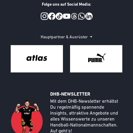
Folge uns auf Social Media:
Social Media
Hauptpartner & Ausrüster
DHB-NEWSLETTER
Call to action image
Text
Mit dem DHB-Newsletter erhältst
Du regelmäßig spannende
Insights, attraktive Angebote und
alles Wissenswerte zu unseren
Handball-Nationalmannschaften.
Auf geht‘s!