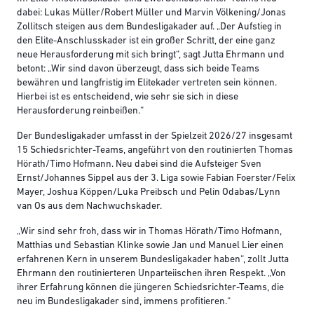
dabei: Lukas Müller/Robert Müller und Marvin Völkening/Jonas
Zollitsch steigen aus dem Bundesligakader auf. „Der Aufstieg in
den Elite-Anschlusskader ist ein großer Schritt, der eine ganz
neue Herausforderung mit sich bringt“, sagt Jutta Ehrmann und
betont: „Wir sind davon überzeugt, dass sich beide Teams
bewähren und langfristig im Elitekader vertreten sein können.
Hierbei ist es entscheidend, wie sehr sie sich in diese
Herausforderung reinbeißen.“
Der Bundesligakader umfasst in der Spielzeit 2026/27 insgesamt
15 Schiedsrichter-Teams, angeführt von den routinierten Thomas
Hörath/Timo Hofmann. Neu dabei sind die Aufsteiger Sven
Ernst/Johannes Sippel aus der 3. Liga sowie Fabian Foerster/Felix
Mayer, Joshua Köppen/Luka Preibsch und Pelin Odabas/Lynn
van Os aus dem Nachwuchskader.
„Wir sind sehr froh, dass wir in Thomas Hörath/Timo Hofmann,
Matthias und Sebastian Klinke sowie Jan und Manuel Lier einen
erfahrenen Kern in unserem Bundesligakader haben“, zollt Jutta
Ehrmann den routinierteren Unparteiischen ihren Respekt. „Von
ihrer Erfahrung können die jüngeren Schiedsrichter-Teams, die
neu im Bundesligakader sind, immens profitieren.“