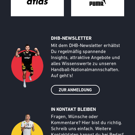
DHB-NEWSLETTER
Call to action image
Text
Mit dem DHB-Newsletter erhältst
Du regelmäßig spannende
Insights, attraktive Angebote und
alles Wissenswerte zu unseren
Handball-Nationalmannschaften.
Auf geht‘s!
ZUR ANMELDUNG
IN KONTAKT BLEIBEN
Call to action image
Text
Fragen, Wünsche oder
Kommentare? Hier bist du richtig.
Schreib uns einfach. Weitere