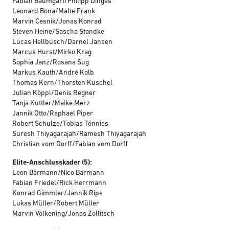
Fabian Baumgart/Philipp Dinges
Leonard Bona/Malte Frank
Marvin Cesnik/Jonas Konrad
Steven Heine/Sascha Standke
Lucas Hellbusch/Darnel Jansen
Marcus Hurst/Mirko Krag
Sophia Janz/Rosana Sug
Markus Kauth/André Kolb
Thomas Kern/Thorsten Kuschel
Julian Köppl/Denis Regner
Tanja Kuttler/Maike Merz
Jannik Otto/Raphael Piper
Robert Schulze/Tobias Tönnies
Suresh Thiyagarajah/Ramesh Thiyagarajah
Christian vom Dorff/Fabian vom Dorff
Elite-Anschlusskader (5):
Leon Bärmann/Nico Bärmann
Fabian Friedel/Rick Herrmann
Konrad Gimmler/Jannik Rips
Lukas Müller/Robert Müller
Marvin Völkening/Jonas Zollitsch