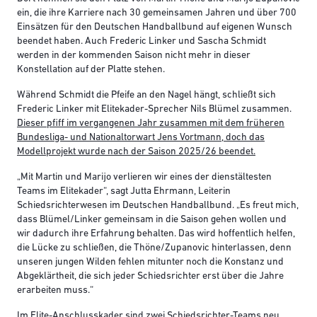
ein, die ihre Karriere nach 30 gemeinsamen Jahren und über 700
Einsätzen für den Deutschen Handballbund auf eigenen Wunsch
beendet haben. Auch Frederic Linker und Sascha Schmidt
werden in der kommenden Saison nicht mehr in dieser
Konstellation auf der Platte stehen.
Während Schmidt die Pfeife an den Nagel hängt, schließt sich
Frederic Linker mit Elitekader-Sprecher Nils Blümel zusammen.
Dieser pfiff im vergangenen Jahr zusammen mit dem früheren
Bundesliga- und Nationaltorwart Jens Vortmann, doch das
Modellprojekt wurde nach der Saison 2025/26 beendet.
„Mit Martin und Marijo verlieren wir eines der dienstältesten
Teams im Elitekader“, sagt Jutta Ehrmann, Leiterin
Schiedsrichterwesen im Deutschen Handballbund. „Es freut mich,
dass Blümel/Linker gemeinsam in die Saison gehen wollen und
wir dadurch ihre Erfahrung behalten. Das wird hoffentlich helfen,
die Lücke zu schließen, die Thöne/Zupanovic hinterlassen, denn
unseren jungen Wilden fehlen mitunter noch die Konstanz und
Abgeklärtheit, die sich jeder Schiedsrichter erst über die Jahre
erarbeiten muss.“
Im Elite-Anschlusskader sind zwei Schiedsrichter-Teams neu