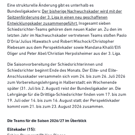
Eine strukturelle Änderung gibt es unterhalb es
Bundesligakaders:
Der bisherige Nachwuchskader wird mit der
Spitzenförderung der 3. Liga in einen neu geschaffenen
Entwicklungskader zusammengeführt.
Insgesamt sieben
Schiedsrichter-Teams gehören dem neuen Kader an. Zu den im
letzten Jahr im Nachwuchskader vertretenen Teams stoßen Paolo
D'Oria/Julius Hlawatsch und Robert Mischock/Christopher
Riebesam aus dem Perspektivkader sowie Mandana Khalil/Elfi
Oliger und Peter Abel/Christian Herpolsheimer aus der 3. Liga.
Die Saisonvorbereitung der Schiedsrichterinnen und
Schiedsrichter beginnt Ende des Monats. Der Elite- und Elite-
Anschlusskader versammeln sich vom 24. bis zum 26. Juli 2026
zum Vorbereitungslehrgang in Halberstadt; ein Wochenende
später (31. Juli bis 2. August) reist der Bundesligakader an. Die
Lehrgänge für die Drittliga-Schiedsrichter finden vom 17. bis zum
19. Juli oder 14. bis zum 16. August statt; der Perspektivkader
kommt vom 21. bis zum 23. August 2026 zusammen.
Die Teams für die Saison 2026/27 im Überblick
Elitekader (15):