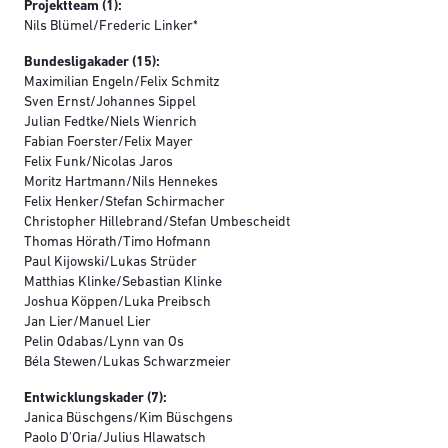
Projektteam (1):
Nils Blümel/Frederic Linker*
Bundesligakader (15):
Maximilian Engeln/Felix Schmitz
Sven Ernst/Johannes Sippel
Julian Fedtke/Niels Wienrich
Fabian Foerster/Felix Mayer
Felix Funk/Nicolas Jaros
Moritz Hartmann/Nils Hennekes
Felix Henker/Stefan Schirmacher
Christopher Hillebrand/Stefan Umbescheidt
Thomas Hörath/Timo Hofmann
Paul Kijowski/Lukas Strüder
Matthias Klinke/Sebastian Klinke
Joshua Köppen/Luka Preibsch
Jan Lier/Manuel Lier
Pelin Odabas/Lynn van Os
Béla Stewen/Lukas Schwarzmeier
Entwicklungskader (7):
Janica Büschgens/Kim Büschgens
Paolo D'Oria/Julius Hlawatsch