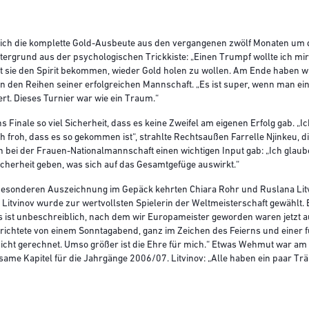
eich die komplette Gold-Ausbeute aus den vergangenen zwölf Monaten um d
tergrund aus der psychologischen Trickkiste: „Einen Trumpf wollte ich mir 
it sie den Spirit bekommen, wieder Gold holen zu wollen. Am Ende haben w
 den Reihen seiner erfolgreichen Mannschaft. „Es ist super, wenn man ein
iert. Dieses Turnier war wie ein Traum.“
 Finale so viel Sicherheit, dass es keine Zweifel am eigenen Erfolg gab. „Ic
h froh, dass es so gekommen ist“, strahlte Rechtsaußen Farrelle Njinkeu, 
 bei der Frauen-Nationalmannschaft einen wichtigen Input gab: „Ich glaube
cherheit geben, was sich auf das Gesamtgefüge auswirkt.“
 besonderen Auszeichnung im Gepäck kehrten Chiara Rohr und Ruslana Lit
Litvinov wurde zur wertvollsten Spielerin der Weltmeisterschaft gewählt. 
Es ist unbeschreiblich, nach dem wir Europameister geworden waren jetzt 
erichtete von einem Sonntagabend, ganz im Zeichen des Feierns und einer 
cht gerechnet. Umso größer ist die Ehre für mich.“ Etwas Wehmut war am M
ame Kapitel für die Jahrgänge 2006/07. Litvinov: „Alle haben ein paar Tr