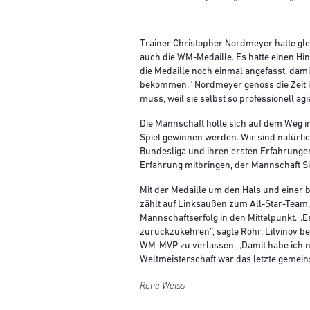
Trainer Christopher Nordmeyer hatte gl
auch die WM-Medaille. Es hatte einen Hin
die Medaille noch einmal angefasst, dam
bekommen.“ Nordmeyer genoss die Zeit in
muss, weil sie selbst so professionell ag
Die Mannschaft holte sich auf dem Weg ins
Spiel gewinnen werden. Wir sind natürlic
Bundesliga und ihren ersten Erfahrungen
Erfahrung mitbringen, der Mannschaft Si
Mit der Medaille um den Hals und einer
zählt auf Linksaußen zum All-Star-Team, 
Mannschaftserfolg in den Mittelpunkt. „
zurückzukehren“, sagte Rohr. Litvinov b
WM-MVP zu verlassen. „Damit habe ich ni
Weltmeisterschaft war das letzte gemeins
René Weiss