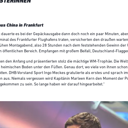
STERINNEN
us China in Frankfurt
dauerte es bei der Gepäckausgabe dann doch noch ein paar Minuten, aber 
rminal des Frankfurter Flughafens traten, versicherten den draußen warten
ühen Montagabend, also 28 Stunden nach dem feststehenden Gewinn der U
 öffentlichen Bereich. Empfangen mit großem Beifall, Deutschland-Flagg
ten den Anfang und präsentierten stolz die mächtige WM-Trophäe. Die Wel
 heimischen Boden unter den Füßen. Genau dort, wo viele von ihnen scho
ten. DHB-Vorstand Sport Ingo Meckes gratulierte als erstes und sprach i
en aus. Niemals vergessen wird Kapitänin Marleen Kern den Moment der Po
ngekommen zu sein. So lange haben wir darauf hingearbeitet.“